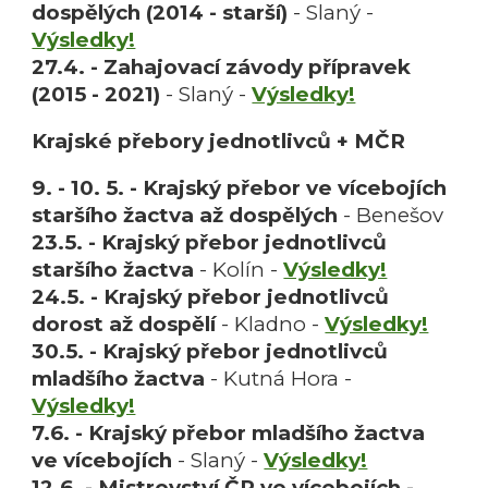
dospělých (2014 - starší)
- Slaný -
Výsledky!
27.4. - Zahajovací závody přípravek
(2015 - 2021)
- Slaný -
Výsledky!
Krajské přebory jednotlivců + MČR
9. - 10. 5. - Krajský přebor ve vícebojích
staršího žactva až dospělých
- Benešov
23.5. - Krajský přebor jednotlivců
staršího žactva
- Kolín -
Výsledky!
24.5. - Krajský přebor jednotlivců
dorost až dospělí
- Kladno -
Výsledky!
30.5. -
Krajský přebor jednotlivců
mladšího
žactva
- K
utná Hora
-
Výsledky!
7.6. - Krajský přebor mladšího žactva
ve vícebojích
- Slaný -
Výsledky!
12.6. - Mistrovství ČR ve vícebojích -