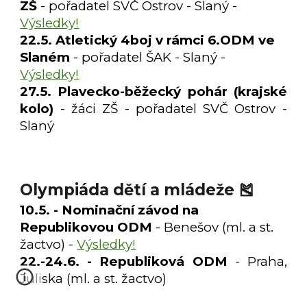
ZŠ
- pořadatel SVČ Ostrov - Slaný -
Výsledky!
22.5. Atletický 4boj v rámci 6.ODM ve
Slaném
- pořadatel ŠAK - Slaný -
Výsledky!
27.5. Plavecko-běžecký pohár (krajské
kolo)
- žáci ZŠ - pořadatel SVČ Ostrov
-
Slaný
Olympiáda dětí a mládeže 🎽
10
.5. - Nominační závod na
Republikovou ODM
- Benešov (ml. a st.
žactvo) -
Výsledky!
22.-24.6. - Republiková ODM
- Praha,
Juliska (ml. a st. žactvo)