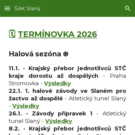
ŠAK Slaný
Skip to main content
Skip to navigation
🗓️
TERMÍNOVKA 202
6
Halová sezóna ❄️
11.1. - Krajský přebor jednotlivců STČ
kraje dorostu až dospělých
- Praha
Stromovka -
Výsledky
22.1. 1. halové závody ve Slaném pro
žactvo až dospělé
- Atletický tunel Slaný
-
Výsledky
26.1. - Závody přípravek 1
- Atletický
tunel Slaný
-
Výsledky
8.2. - K
rajský přebor jednotlivců STČ