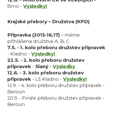
Brno -
Výsledky!
Krajské přebory – D
ružstva
(KPD)
Přípravka (201
5
-1
6
,1
7
)
– máme
přihlášena družstva A, B, C
7.5
. - 1. kolo
přeboru družstev
přípravek
- Kladno -
Výsledky!
22.5. - 2.
kolo
přeboru družstev
přípravek
-
Slaný -
Výsledky
12.6. - 3
.
kolo
přeboru družstev
přípravek
- LS Kladno -
Výs
ledky!
12.9. - 4
.
kolo
přeboru družstev přípravek -
Beroun
20.9. - Finále přeboru družstev přípravek -
Beroun