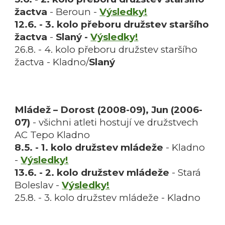
žactva
-
Beroun -
Výsledky!
12.6. - 3
. kolo
přeboru družstev staršího
žactva
-
Slaný -
Výsledky!
26.8. - 4
. kolo
přeboru družstev staršího
žactva -
Kladno/
Slaný
Mládež – Dorost (200
8
-0
9
), Jun (200
6
-
0
7
)
-
všichni atleti hostují ve družstvech
AC Tepo Kladno
8.5. - 1. kolo družstev mládeže
-
Kladno
-
Výsledky!
13.6. - 2
. kolo družstev mládeže
-
Stará
Boleslav -
Výsledky!
25.8. - 3
. kolo družstev mládeže -
Kladno