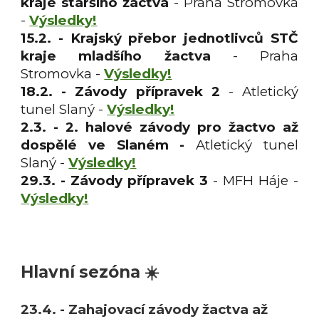
kraje staršího žactva
- Praha Stromovka
-
Výsledky!
15.2. - K
rajský přebor jednotlivců STČ
kraje
mladšího
žactva
- Praha
Stromovka -
Výsledky!
18.2. -
Závody přípravek
2
- Atletický
tunel Slaný -
Výsledky!
2.3. - 2. halové závody pro žactvo až
dospělé ve Slaném -
Atletický tunel
Slaný -
Výsledky!
2
9
.
3
. - Závody přípravek
3
-
MFH Háje -
Výsledky!
Hlavní sezóna ☀️
23.4. - Zahajovací závody žactva až