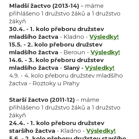
Mladší žactvo (201
3
-1
4
)
– máme
přihlášeno 1 družstvo
žáků
a 1 družstvo
žákyň
30
.4. - 1. kolo
přeboru družstev
mladšího
žactva
- Kladno -
Výsledky!
15.5. - 2.
kolo
přeboru družstev
mladšího žactva
-
B
eroun -
Výsledky!
14.6. - 3. kolo
přeboru družstev
mladšího žactva
-
Slaný -
Výsledky!
4.9. -
4
. kolo přeboru družstev mladšího
žactva -
Roztoky u Prahy
Starší žactvo (20
1
1
-1
2
)
– máme
přihlášeno 1 družstvo
žáků
a 1 družstvo
žákyň
24.4. - 1. kolo
přeboru družstev
staršího žactva
- Kladno -
Výsledky!
5.6. - 2
. kolo
přeboru družstev staršího