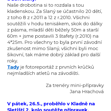
Naše drobotina si to rozdala s tou
kladenskou. Za Slaný se účastnilo 20 dětí,
z toho 8 z r.2011 a 12 z r.2010. Všichni
soutěžili v hodu tenisákem, skok do dálky
z pásma, mladší děti běžely 50m a starší
60m + jsme postavili 3 štafety (r.2010) na
4*25m. Pro všechny to byla první závodní
zkušenost mimo Slaný, všichni byli moc
šikovní, tak máme dobrý základ pro další
roky.
Tady
je fotoreportáž z prvních krůčků
nejmladších atletů na závodišti.
Za trenéry mini-přípravky
Jana Hrachová
V pátek, 26.5., proběhlo v Kladně na
Sletišti 2. kolo soutěže přípravek.