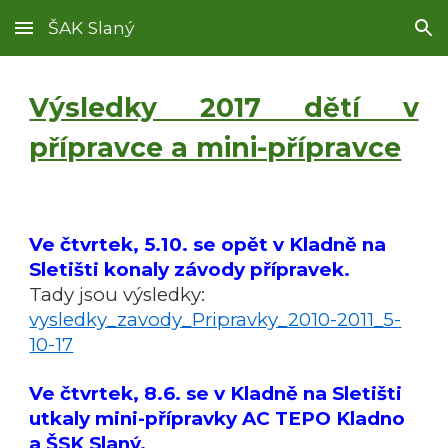
ŠAK Slaný
Skip to main content
Skip to navigation
Výsledky 2017 dětí v
přípravce a mini-přípravce
Ve čtvrtek, 5.10. se opět v Kladně na
Sletišti konaly závody přípravek.
Tady jsou výsledky:
vysledky_zavody_Pripravky_2010-2011_5-
10-17
Ve čtvrtek, 8.6. se v Kladně na Sletišti
utkaly mini-přípravky AC TEPO Kladno
a ŠSK Slaný.