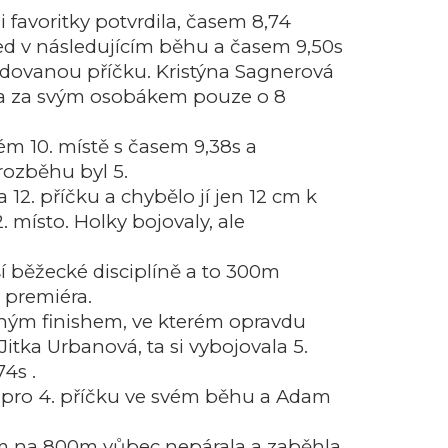
 favoritky potvrdila, časem 8,74
ned v následujícím běhu a časem 9,50s
bodovanou příčku. Kristýna Sagnerová
ala za svým osobákem pouze o 8
m 10. místě s časem 9,38s a
rozběhu byl 5.
2. příčku a chybělo jí jen 12 cm k
 místo. Holky bojovaly, ale
ší běžecké disciplíně a to 300m
 premiéra.
orným finishem, ve kterém opravdu
Jitka Urbanová, ta si vybojovala 5.
4s .
l pro 4. příčku ve svém běhu a Adam
hem na 800m vůbec nepárala a zaběhla