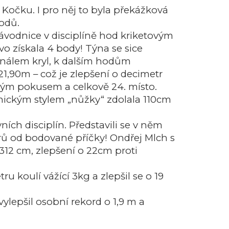
 Kočku. I pro něj to byla překážková
bodů.
ávodnice v disciplíně hod kriketovým
vo získala 4 body! Týna se sice
 finálem kryl, k dalším hodům
21,90m – což je zlepšení o decimetr
ným pokusem a celkově 24. místo.
hnickým stylem „nůžky“ zdolala 110cm
ch disciplín. Představili se v něm
rů od bodované příčky! Ondřej Mlch s
312 cm, zlepšení o 22cm proti
 koulí vážící 3kg a zlepšil se o 19
lepšil osobní rekord o 1,9 m a