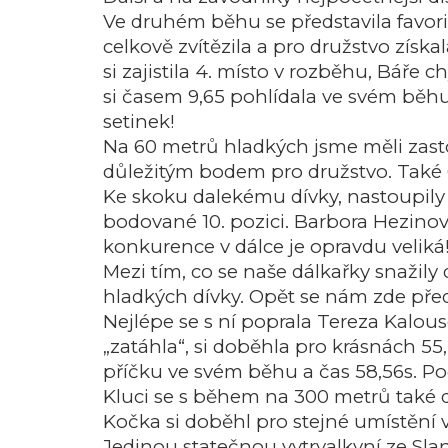
Ve druhém běhu se představila favorit
celkově zvítězila a pro družstvo zís
si zajistila 4. místo v rozběhu, Bář
si časem 9,65 pohlídala ve svém běh
setinek!
Na 60 metrů hladkých jsme měli zast
důležitým bodem pro družstvo. Také 
Ke skoku dalekému dívky, nastoupily h
bodované 10. pozici. Barbora Hezinová
konkurence v dálce je opravdu veliká!
Mezi tím, co se naše dálkařky snažily
hladkých dívky. Opět se nám zde předs
Nejlépe se s ní poprala Tereza Kalous
„zatáhla“, si doběhla pro krásnách 55,
příčku ve svém běhu a čas 58,56s. Poch
Kluci se s během na 300 metrů také 
Kočka si doběhl pro stejné umístění
Jedinou statečnou vytrvalkyní ze Sla