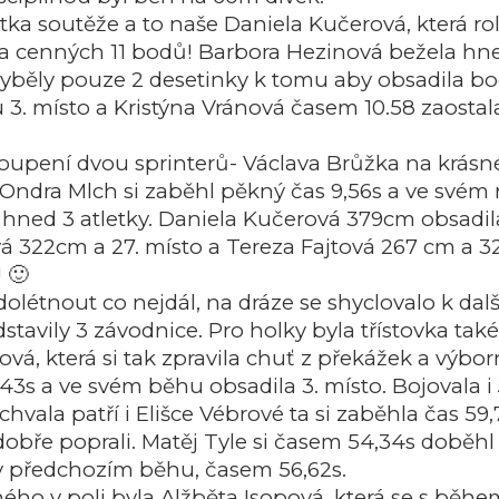
ka soutěže a to naše Daniela Kučerová, která roli
kala cenných 11 bodů! Barbora Hezinová bežela h
e chyběly pouze 2 desetinky k tomu aby obsadila 
u 3. místo a Kristýna Vránová časem 10.58 zaost
oupení dvou sprinterů- Václava Brůžka na krásné
Ondra Mlch si zaběhl pěkný čas 9,56s a ve svém 
ned 3 atletky. Daniela Kučerová 379cm obsadila 1
 322cm a 27. místo a Tereza Fajtová 267 cm a 32.
 🙂
 dolétnout co nejdál, na dráze se shyclovalo k dal
tavily 3 závodnice. Pro holky byla třístovka také
ová, která si tak zpravila chuť z překážek a výb
43s a ve svém běhu obsadila 3. místo. Bojovala i 
vala patří i Elišce Vébrové ta si zaběhla čas 59,7
dobře poprali. Matěj Tyle si časem 54,34s doběh
 v předchozím běhu, časem 56,62s.
ného v poli byla Alžběta Isopová, která se s bě