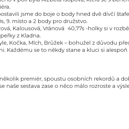
iéra.
tavili jsme do boje o body hned dvě dívčí štaf
, 9. místo a 2 body pro družstvo.
ová, Kalousová, Vránová 40,77s -holky si v rozběh
upeřky z Kladna.
 : Tyle, Kočka, Mlch, Brůžek – bohužel z důvodu 
áni. Každému se to někdy stane a kluci si alespo
několik premiér, spoustu osobních rekordů a dok
 se naše sestava zase o něco málo rozroste a výsl