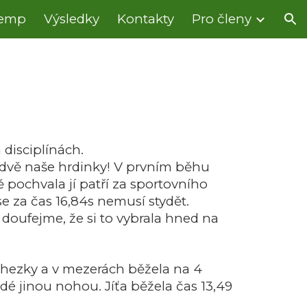
kemp
Výsledky
Kontakty
Pro členy
ion
 disciplínách.
dvě naše hrdinky! V prvním běhu
pochvala jí patří za sportovního
se za čas 16,84s nemusí stydět.
k doufejme, že si to vybrala hned na
 hezky a v mezerách běžela na 4
dé jinou nohou. Jíťa běžela čas 13,49