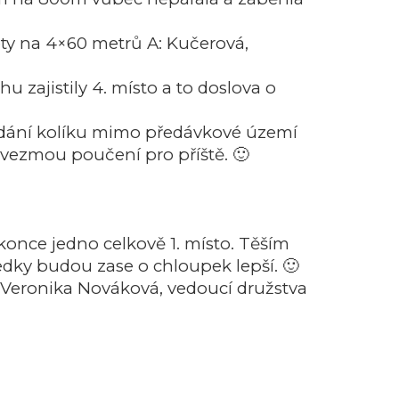
ety na 4×60 metrů A: Kučerová,
u zajistily 4. místo a to doslova o
předání kolíku mimo předávkové území
ň vezmou poučení pro příště. 🙂
once jedno celkově 1. místo. Těším
edky budou zase o chloupek lepší. 🙂
Veronika Nováková, vedoucí družstva