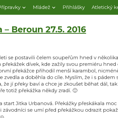
Přípravky
Mládež
Přihlášky
Atletický 
ip to main content
Skip to navigat
 – Beroun 27.5. 2016
tleti se postavili čelem soupeřům hned v několika
řekážek dívek, kde zažily svou premiéru hned 
rvní překážce přihodil menší karambol, nicméně 
e zvedla a doběhla do cíle. Myslím, že i s pádem 
, že jí překy baví a chce je zkoušet běhat dál, ta
 totiž překážka někdy zradí. 🙂
 start Jitka Urbanová. Překážky přeskákala moc
ni závodníci se umí před překážkou odrazit pokaž
o.