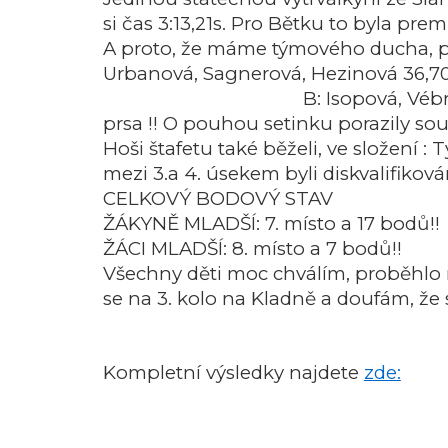
si čas 3:13,21s. Pro Bětku to byla prem
A proto, že máme týmového ducha, pos
Urbanová, Sagnerová, Hezinová 36,70s
B: Isopová, Vébr
prsa !! O pouhou setinku porazily so
Hoši štafetu také běželi, ve složení
mezi 3.a 4. úsekem byli diskvalifikov
CELKOVÝ BODOVÝ STAV
ŽÁKYNĚ MLADŠÍ: 7. místo a 17 bodů!!
ŽÁCI MLADŠÍ: 8. místo a 7 bodů!!
Všechny děti moc chválím, proběhlo 
se na 3. kolo na Kladně a doufám, že
Kompletní výsledky najdete
zde: