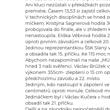
Ani kluci nezůstali v překážkách poza
premiéra. Časem 13,53 si zajistil celk
V technických disciplínách se hned 
míčkem. Kristýna Sagnerová hodila 36,
probojovala do finále, ale v zhledem k
nenastoupila. Eliška Vébrová hodila 2
oproti prvním závodům a celkově 20.
Jedinou reprezentantkou ŠSK Slaný ve
a obsadila tak 15. příčku. Ke 115 moc 
Abychom nezapomínali na naše „MUŽSTV
hned 3 naši svěřenci. Václav Brůžek
výkonem 355cm- zlepšení o 15 cm oprot
předchozímu závodu a 22. místo.
Jediným, kdo nastoupil k zápolení ve 
centimetrů oproti minule. Celkově mu 
Jedináčkem byl i Václav Kučera v ho
obsadil tak 21. příčku.
Další a na závodníky nejpočetnější d