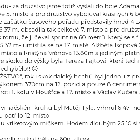
du- za družstvo jsme totiž vyslali do boje Adama
ově 5. místo a pro družstvo vybojoval krásných 6 
ze začátku časového pořadu představily hned 4 z
37 m, obsadila tak celkově 7. místo a pro družst
 tomu, že jí čekal sprint na 60 metrů, který se s
5,32 m- umístila se na 17. místě, Alžběta Isopová 
 místo a Kristýna Vránová 13.80m s jediným plat
 skoku do výšky byla Tereza Fajtová, která tec
nechybělo!! 🙂
O“, tak i skok daleký hochů byl jednou z první
 výkonem 370cm na 12. pozici a pouze 8 centimet
i 1. kolu v Houšťce a 17. místo a Václav Kučera 
vrhačském kruhu byl Matěj Tyle. Vrhnul 6,47 metru
patřilo 12. místo.
du kriketovým míčkem. Hodem dlouhým 25.10 si vy
isciplínou byl běh na 60m dívek.