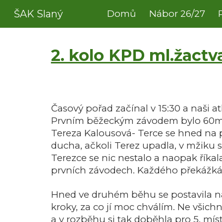
ŠAK Slaný
Domů
Nábor 26/27
Sk
2. kolo KPD ml.žactva
Časový pořad začínal v 15:30 a naši a
Prvním běžeckým závodem bylo 60m p
Tereza Kalousová- Terce se hned na p
ducha, ačkoli Terez upadla, v mžiku s
Terezce se nic nestalo a naopak říkala
prvních závodech. Každého překážkáře
Hned ve druhém běhu se postavila na
kroky, za co jí moc chválím. Ne všich
a v rozběhu si tak doběhla pro 5. míst