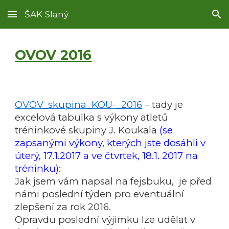
ŠAK Slaný
Skip to main content
Skip to navigation
OVOV 2016
OVOV_skupina_KOU-_2016
– tady je
excelová tabulka s výkony atletů
tréninkové skupiny J. Koukala
(se
zapsanými výkony, kterých jste dosáhli v
úterý, 17.1.2017 a ve čtvrtek, 18.1. 2017 na
tréninku):
Jak jsem vám napsal na fejsbuku, je před
námi poslední týden pro eventuální
zlepšení za rok 2016.
Opravdu poslední výjimku lze udělat v